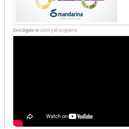
Descárgate el
cartel
y el
programa