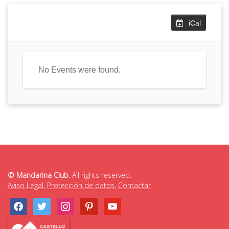
iCal
No Events were found.
© Mandarina Club.
All rights reserved.
Aviso Legal
,
Protección de datos
,
Contactar
facebook
twitter
instagram
pinterest
youtube