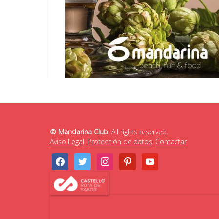
© Mandarina Club.
All rights reserved.
Aviso Legal
,
Protección de datos
,
Contactar
facebook
twitter
instagram
pinterest
youtube