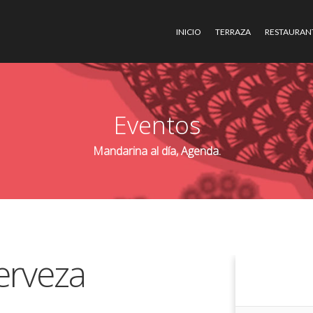
INICIO
TERRAZA
RESTAURAN
Eventos
Mandarina al día, Agenda.
erveza