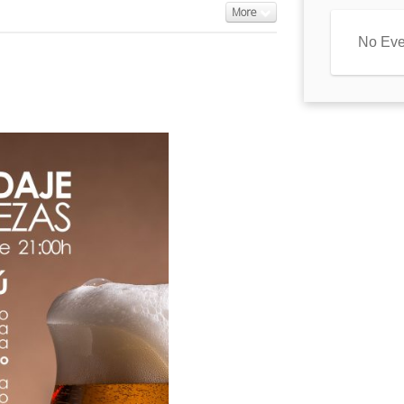
More
No Eve