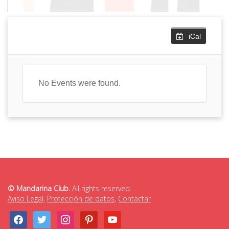
iCal
No Events were found.
© Mandarina Club.
All rights reserved.
Aviso Legal
,
Protección de datos
,
Contactar
facebook
twitter
instagram
pinterest
youtube