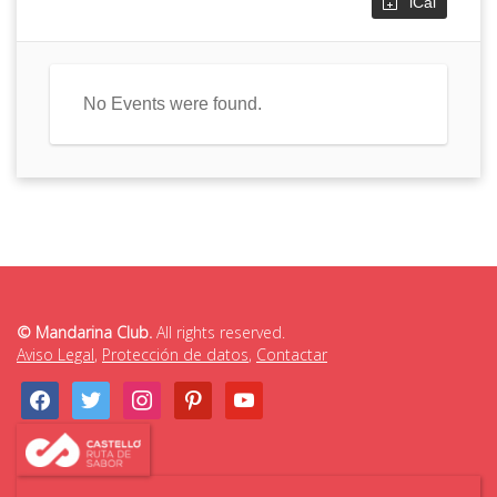
iCal
No Events were found.
© Mandarina Club.
All rights reserved.
Aviso Legal
,
Protección de datos
,
Contactar
facebook
twitter
instagram
pinterest
youtube