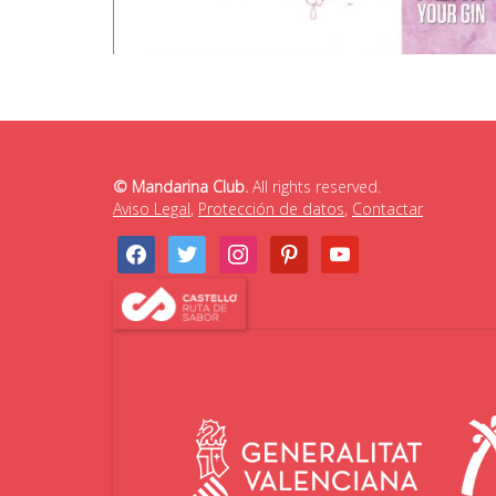
© Mandarina Club.
All rights reserved.
Aviso Legal
,
Protección de datos
,
Contactar
facebook
twitter
instagram
pinterest
youtube