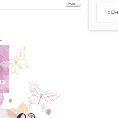
More
No Eve
na