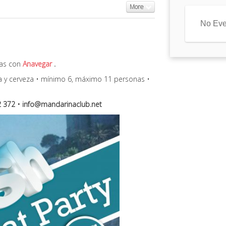
More
No Eve
ras con
Anavegar
.
ría y cerveza • mínimo 6, máximo 11 personas •
2 372 • info@mandarinaclub.net