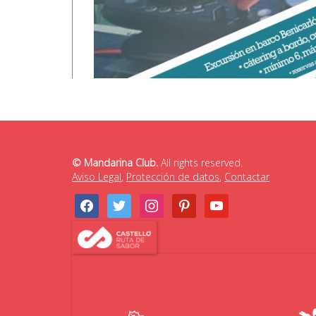
© Mandarina Club.
All rights reserved.
Aviso Legal
,
Protección de datos
,
Contactar
facebook
twitter
instagram
pinterest
youtube