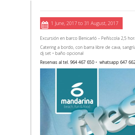
1 June, 2017 to 31 August, 2017
Excursión en barco Benicarló – Peñíscola 2,5 ho
Catering a bordo, con barra libre de cava, sang
dj set • baño opcional
Reservas al tel. 964 467 650 • whatsapp 647 66