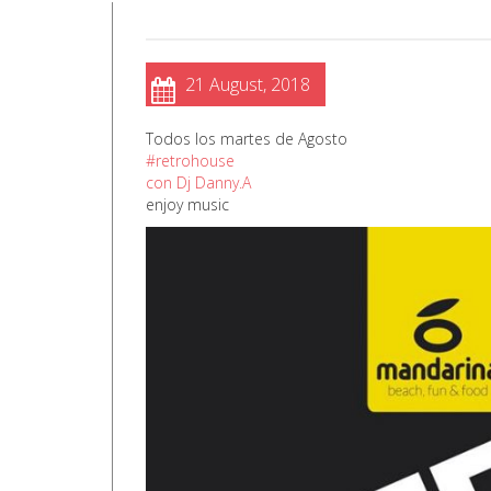
21 August, 2018
Todos los martes de Agosto
#
retrohouse
con Dj Danny.A
enjoy music